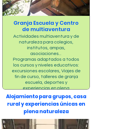
Granja Escuela y Centro
de multiaventura
Actividades multiaventura y de
naturaleza para colegios,
institutos, ampas,
asociaciones...
Programas adaptados a todos
los cursos y niveles educativos:
excursiones escolares, Viajes de
fin de curso, talleres de granja
escuela, deportes y
experiencias en plena
naturaleza.
Alojamiento para grupos, casa
🌳 Educación, diversión y
rural y experiencias únicas en
aventura para todos los
plena naturaleza
estudiantes – ¡Consulta
nuestras actividades y reserva
tu visita!