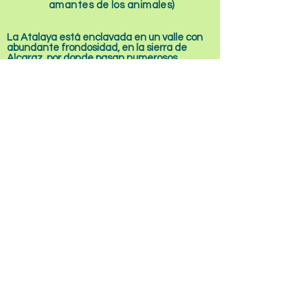
amantes de los animales)
La Atalaya está enclavada en un valle con
abundante frondosidad, en la sierra de
Alcaraz, por donde pasan numerosos
senderos y rutas en bicicleta (la
Vía Verde
de
Baeza - Utiel, la
Ruta del Quijote
...
Distancias con otros puntos de interés:
Alcaraz:
1,5km (Ciudad medieval, mezcla de
estilos árabe, romano, renacentista,
gótico...)
Riópar:
37 km (parque natural, nacimiento
del río Mundo)
Los Batanes:
4,4 km (pinturas rupestres,
fósiles, yacimietos íberos, cuevas repletas de
estalactitas…)
Santuario de la Virgen Nuestra Señora de
Cortes:
5 km (monasterio, romería, Bien de
Interés Cultural)
Fuente de la pileta
(Bienservida): 29 km (solo
en primavera)
Pico de la Almenara:
23 km (vistas