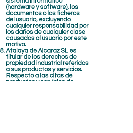
sistema informático
(hardware y software), los
documentos o los ficheros
del usuario, excluyendo
cualquier responsabilidad por
los daños de cualquier clase
causados al usuario por este
motivo.
Atalaya de Alcaraz SL es
titular de los derechos de
propiedad industrial referidos
a sus productos y servicios.
Respecto a las citas de
productos y servicios de
terceros Atalaya de Alcaraz
SL reconoce a favor de sus
titulares los correspondientes
derechos de propiedad
industrial e intelectual, no
implicando su sola mención o
aparición en el web la
existencia de derechos o